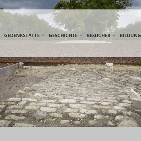
GEDENKSTÄTTE
GESCHICHTE
BESUCHER
BILDUNG
STIFTUNG GEDENKSTÄTTE ESTERWEGEN
LAGER ESTERWEGEN
ANREISE
SCHULKL
KOOPERATIONSPARTNER
DIE EMSLANDLAGER
RUNDWEG
ERWACHS
AG FRÜHE LAGER
LAGERFRIEDHÖFE
DOWNLOADS
FÖRDERM
NETZWERK WEHRKREIS VI
ÖFFENTLICHE FÜHRUNG
NEDERLA
EINSATZSTELLE FSJ
SPENDEN
WANDERAU
PRAKTIKUM