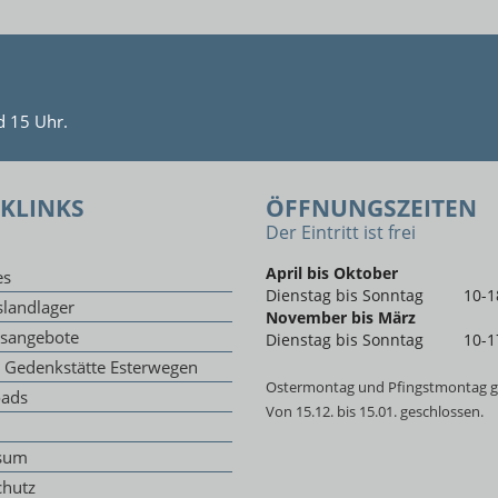
d 15 Uhr.
KLINKS
ÖFFNUNGSZEITEN
Der Eintritt ist frei
April bis Oktober
es
Dienstag bis Sonntag
10-1
landlager
November bis März
gsangebote
Dienstag bis Sonntag
10-1
g Gedenkstätte Esterwegen
Ostermontag und Pfingstmontag g
ads
Von 15.12. bis 15.01. geschlossen.
sum
chutz