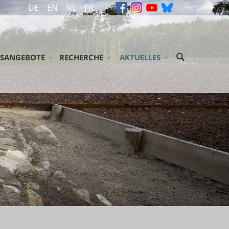
DE
EN
NL
FR
SANGEBOTE
RECHERCHE
AKTUELLES
ASSEN / JUGENDGRUPPEN
ARCHIV
MELDUNGEN
ENENGRUPPEN
GEDENKBÜCHER
VERANSTALTUNGEN
ÖGLICHKEITEN/ ZUSCHÜSSE
BIBLIOTHEK
NEWSLETTER
EN
NDSE GROEPEN
LITERATUR
SSTELLUNG 'ABGEURTEILT!'