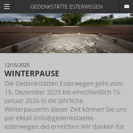
GEDENKSTÄTTE ESTERWEGEN
12/15/2025
WINTERPAUSE
Die Gedenkstätten Esterwegen geht vom
15. Dezember 2025 bis einschließlich 15.
Januar 2026 in die jährliche
Winterpause!In dieser Zeit können Sie uns
per eMail (info@gedenkstaette-
esterwegen.de) erreichen.Wir danken für