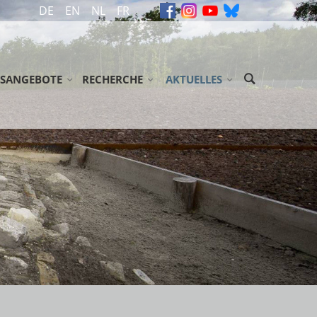
DE
EN
NL
FR
SANGEBOTE
RECHERCHE
AKTUELLES
ASSEN / JUGENDGRUPPEN
ARCHIV
MELDUNGEN
ENENGRUPPEN
GEDENKBÜCHER
VERANSTALTUNGEN
ÖGLICHKEITEN/ ZUSCHÜSSE
BIBLIOTHEK
NEWSLETTER
EN
NDSE GROEPEN
LITERATUR
SSTELLUNG 'ABGEURTEILT!'