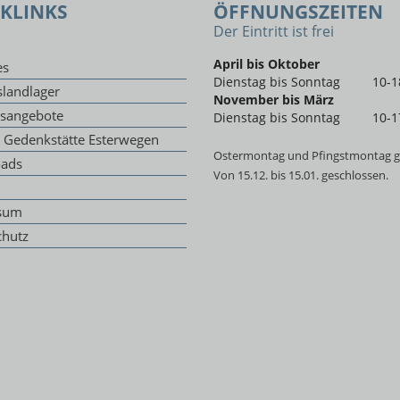
KLINKS
ÖFFNUNGSZEITEN
Der Eintritt ist frei
April bis Oktober
es
Dienstag bis Sonntag
10-1
landlager
November bis März
gsangebote
Dienstag bis Sonntag
10-1
g Gedenkstätte Esterwegen
Ostermontag und Pfingstmontag g
ads
Von 15.12. bis 15.01. geschlossen.
sum
chutz