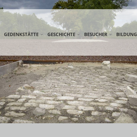
GEDENKSTÄTTE
GESCHICHTE
BESUCHER
BILDUNG
STIFTUNG GEDENKSTÄTTE ESTERWEGEN
LAGER ESTERWEGEN
ANREISE
SCHULKL
KOOPERATIONSPARTNER
DIE EMSLANDLAGER
RUNDWEG
ERWACHS
AG FRÜHE LAGER
LAGERFRIEDHÖFE
DOWNLOADS
FÖRDERM
NETZWERK WEHRKREIS VI
ÖFFENTLICHE FÜHRUNG
NEDERLA
EINSATZSTELLE FSJ
SPENDEN
WANDERAU
PRAKTIKUM