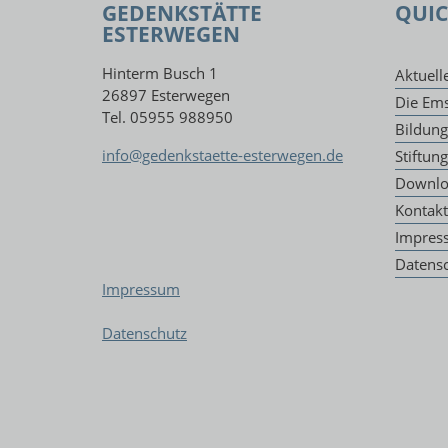
GEDENKSTÄTTE
QUIC
ESTERWEGEN
Hinterm Busch 1
Aktuell
26897 Esterwegen
Die Ems
Tel. 05955 988950
Bildun
info@gedenkstaette-esterwegen.de
Stiftun
Downlo
Kontakt
Impres
Datens
Impressum
Datenschutz