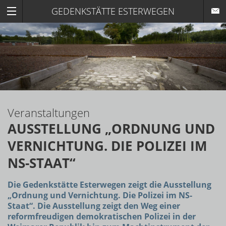
GEDENKSTÄTTE ESTERWEGEN
Veranstaltungen
AUSSTELLUNG „ORDNUNG UND
VERNICHTUNG. DIE POLIZEI IM
NS-STAAT“
Die Gedenkstätte Esterwegen zeigt die Ausstellung
„Ordnung und Vernichtung. Die Polizei im NS-
Staat“. Die Ausstellung zeigt den Weg einer
reformfreudigen demokratischen Polizei in der