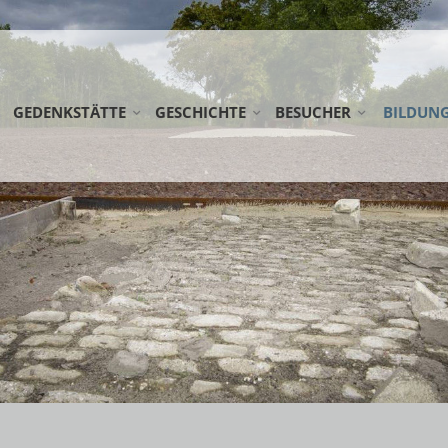
GEDENKSTÄTTE
GESCHICHTE
BESUCHER
BILDUN
STIFTUNG GEDENKSTÄTTE ESTERWEGEN
LAGER ESTERWEGEN
ANREISE
SCHULKL
KOOPERATIONSPARTNER
DIE EMSLANDLAGER
RUNDWEG
ERWACH
AG FRÜHE LAGER
LAGERFRIEDHÖFE
DOWNLOADS
FÖRDERM
NETZWERK WEHRKREIS VI
ÖFFENTLICHE FÜHRUNG
NEDERLA
EINSATZSTELLE FSJ
SPENDEN
WANDERA
PRAKTIKUM