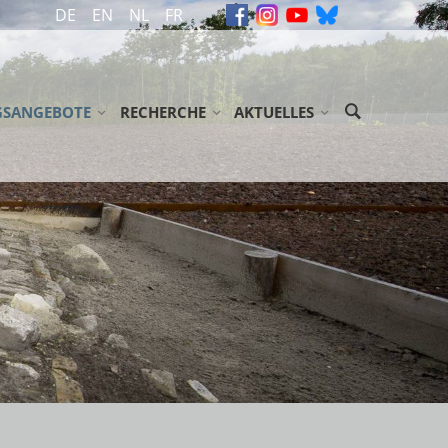
DE
EN
NL
FR
GSANGEBOTE
RECHERCHE
AKTUELLES
ASSEN / JUGENDGRUPPEN
ARCHIV
MELDUNGEN
SENENGRUPPEN
GEDENKBÜCHER
VERANSTALTUNGEN
ÖGLICHKEITEN/ ZUSCHÜSSE
BIBLIOTHEK
NEWSLETTER
EN
NDSE GROEPEN
LITERATUR
USSTELLUNG 'ABGEURTEILT!'