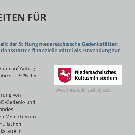
ITEN FÜR
ellt der Stiftung niedersächsische Gedenkstätten
ionsstätten finanzielle Mittel als Zuwendung zur
kann auf Antrag
Höhe von 50% der
www.mk.niedersachsen.de
hrung von
NS-Gedenk- und
Landes
ngen Menschen im
hulischen
stätte in