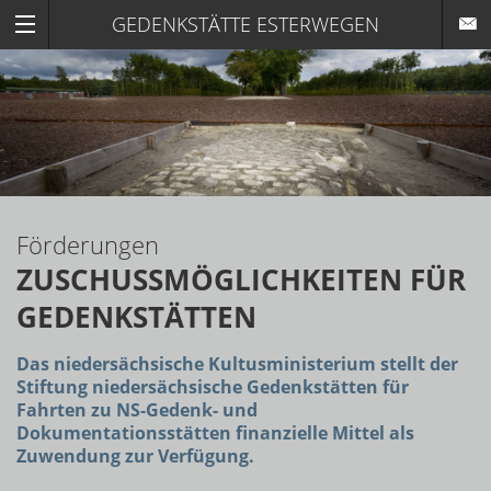
GEDENKSTÄTTE ESTERWEGEN
Förderungen
ZUSCHUSSMÖGLICHKEITEN FÜR
GEDENKSTÄTTEN
Das niedersächsische Kultusministerium stellt der
Stiftung niedersächsische Gedenkstätten für
Fahrten zu NS-Gedenk- und
Dokumentationsstätten finanzielle Mittel als
Zuwendung zur Verfügung.