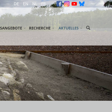
DE
EN
NL
FR
SANGEBOTE
RECHERCHE
AKTUELLES
ASSEN / JUGENDGRUPPEN
ARCHIV
MELDUNGEN
ENENGRUPPEN
GEDENKBÜCHER
VERANSTALTUNGEN
ÖGLICHKEITEN/ ZUSCHÜSSE
BIBLIOTHEK
NEWSLETTER
EN
NDSE GROEPEN
LITERATUR
SSTELLUNG 'ABGEURTEILT!'