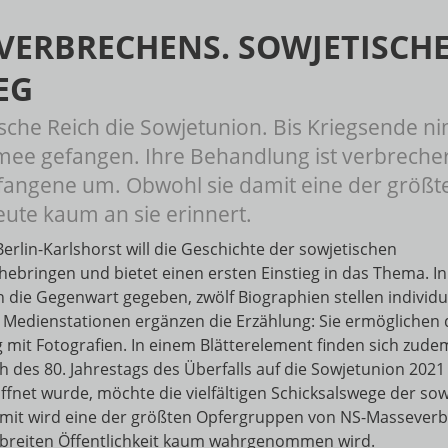
VERBRECHENS. SOWJETISCH
EG
tsche Reich die Sowjetunion. Bis Kriegsende 
rmee gefangen. Ihre Behandlung ist verbrech
gefangene um. Obwohl sie damit eine der grö
ute kaum an sie erinnert.
rlin-Karlshorst will die Geschichte der sowjetischen
ebringen und bietet einen ersten Einstieg in das Thema. I
in die Gegenwart gegeben, zwölf Biographien stellen individu
 Medienstationen ergänzen die Erzählung: Sie ermögliche
 mit Fotografien. In einem Blätterelement finden sich zud
ch des 80. Jahrestags des Überfalls auf die Sowjetunion 202
fnet wurde, möchte die vielfältigen Schicksalswege der so
mit wird eine der größten Opfergruppen von NS-Masseverbr
 breiten Öffentlichkeit kaum wahrgenommen wird.