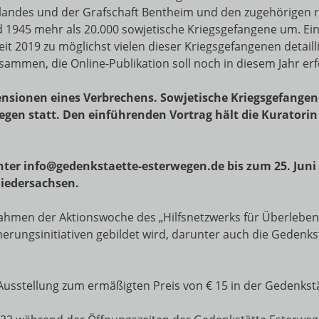
landes und der Grafschaft Bentheim und den zugehörigen 
945 mehr als 20.000 sowjetische Kriegsgefangene um. Ei
 2019 zu möglichst vielen dieser Kriegsgefangenen detailli
ammen, die Online-Publikation soll noch in diesem Jahr erf
nsionen eines Verbrechens. Sowjetische Kriegsgefangene
gen statt. Den einführenden Vortrag hält die Kuratorin
er info@gedenkstaette-esterwegen.de bis zum 25. Juni 2
edersachsen.
Rahmen der Aktionswoche des „Hilfsnetzwerks für Überleben
rungsinitiativen gebildet wird, darunter auch die Gedenkst
Ausstellung zum ermäßigten Preis von € 15 in der Gedenkstä