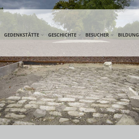
GEDENKSTÄTTE
GESCHICHTE
BESUCHER
BILDUNG
STIFTUNG GEDENKSTÄTTE ESTERWEGEN
LAGER ESTERWEGEN
ANREISE
SCHULKL
KOOPERATIONSPARTNER
DIE EMSLANDLAGER
RUNDWEG
ERWACHS
AG FRÜHE LAGER
LAGERFRIEDHÖFE
DOWNLOADS
FÖRDERM
NETZWERK WEHRKREIS VI
ÖFFENTLICHE FÜHRUNG
NEDERLA
EINSATZSTELLE FSJ
SPENDEN
WANDERAU
PRAKTIKUM