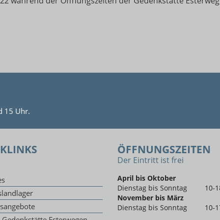
22 während der Öffnungszeiten der Gedenkstätte Esterwegen
d 15 Uhr.
KLINKS
ÖFFNUNGSZEITEN
Der Eintritt ist frei
April bis Oktober
es
Dienstag bis Sonntag
10-1
landlager
November bis März
gsangebote
Dienstag bis Sonntag
10-1
g Gedenkstätte Esterwegen