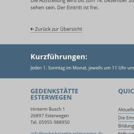
Die Ausstellung wird bis zum 14. Dezember 20
sehen sein. Der Eintritt ist frei.
Zurück zur Übersicht
Kurzführungen:
Jeden 1. Sonntag im Monat, jeweils um 11 Uhr un
GEDENKSTÄTTE
QUIC
ESTERWEGEN
Hinterm Busch 1
Aktuell
26897 Esterwegen
Die Ems
Tel. 05955 988950
Bildun
info@gedenkstaette-esterwegen.de
Stiftun