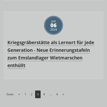
jun
06
2024
Kriegsgräberstätte als Lernort für jede
Generation - Neue Erinnerungstafeln
zum Emslandlager Wietmarschen
enthüllt
Seite:
«
1
2
3
4
…
6
»