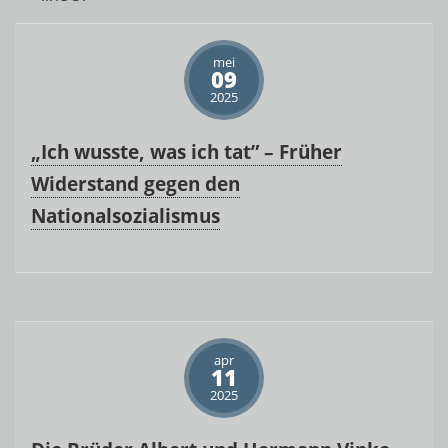
mei
09
2025
„Ich wusste, was ich tat” – Früher
Widerstand gegen den
Nationalsozialismus
apr
11
2025