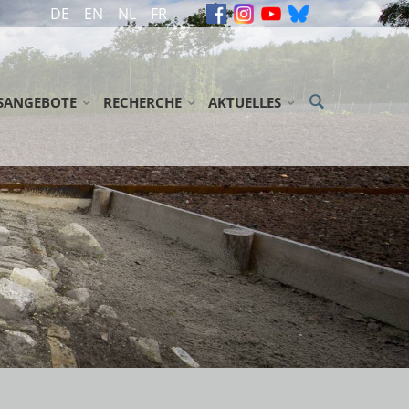
DE
EN
NL
FR
SANGEBOTE
RECHERCHE
AKTUELLES
SSEN / JUGENDGRUPPEN
ARCHIV
MELDUNGEN
ENENGRUPPEN
GEDENKBÜCHER
VERANSTALTUNGEN
GLICHKEITEN/ ZUSCHÜSSE
BIBLIOTHEK
NEWSLETTER
EN
NDSE GROEPEN
LITERATUR
SSTELLUNG 'ABGEURTEILT!'