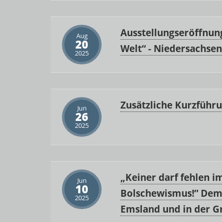
Ausstellungseröffnun
Aug
20
Welt“ - Niedersachsen
2025
Zusätzliche Kurzführ
Jun
26
2025
„Keiner darf fehlen 
Jun
10
Bolschewismus!” Dem
2025
Emsland und in der G