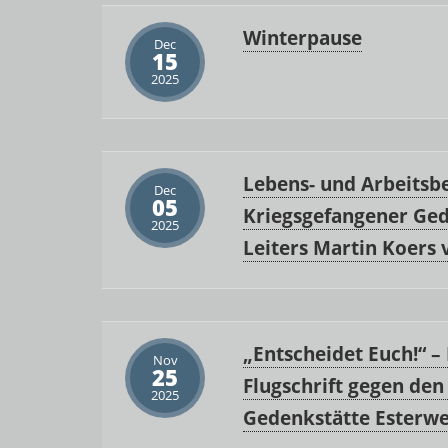
Winterpause
Dec
15
2025
Lebens- und Arbeitsb
Dec
05
Kriegsgefangener Ged
2025
Leiters Martin Koers 
„Entscheidet Euch!“ –
Nov
25
Flugschrift gegen de
2025
Gedenkstätte Esterw