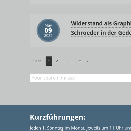
Widerstand als Graphi
May
09
Schroeder in der Ged
2025
Seite:
1
2
3
…
5
»
Kurzführungen:
Jeden 1. Sonntag im Monat, jeweils um 11 Uhr un