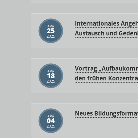
Internationales Angeh
Sep
25
Austausch und Geden
2025
Vortrag „Aufbaukomma
Sep
18
den frühen Konzentra
2025
Neues Bildungsformat
Sep
04
2025