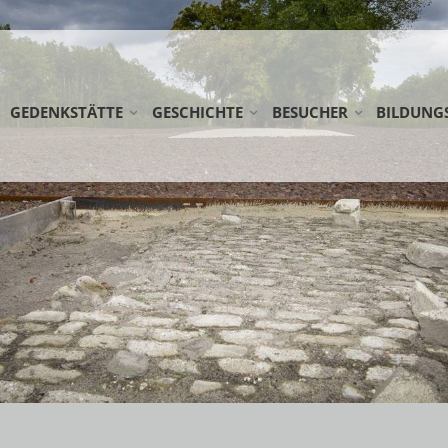
GEDENKSTÄTTE
GESCHICHTE
BESUCHER
BILDUNG
STIFTUNG GEDENKSTÄTTE ESTERWEGEN
LAGER ESTERWEGEN
ANREISE
SCHULKLA
KOOPERATIONSPARTNER
DIE EMSLANDLAGER
RUNDWEG
ERWACHS
AG FRÜHE LAGER
LAGERFRIEDHÖFE
DOWNLOADS
FÖRDERMÖ
NETZWERK WEHRKREIS VI
ÖFFENTLICHE FÜHRUNG
NEDERLA
EINSATZSTELLE FSJ
SPENDEN
WANDERAU
PRAKTIKUM