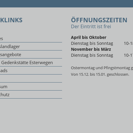
KLINKS
ÖFFNUNGSZEITEN
Der Eintritt ist frei
April bis Oktober
es
Dienstag bis Sonntag
10-1
landlager
November bis März
gsangebote
Dienstag bis Sonntag
10-1
g Gedenkstätte Esterwegen
Ostermontag und Pfingstmontag g
ads
Von 15.12. bis 15.01. geschlossen.
sum
chutz