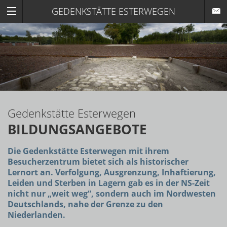
GEDENKSTÄTTE ESTERWEGEN
Gedenkstätte Esterwegen
BILDUNGSANGEBOTE
Die Gedenkstätte Esterwegen mit ihrem
Besucherzentrum bietet sich als historischer
Lernort an. Verfolgung, Ausgrenzung, Inhaftierung,
Leiden und Sterben in Lagern gab es in der NS-Zeit
nicht nur „weit weg“, sondern auch im Nordwesten
Deutschlands, nahe der Grenze zu den
Niederlanden.