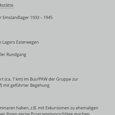
kstätte
er Emslandlager 1933 – 1945
n Lagers Esterwegen
eller Rundgang
rt (ca. 7 km) im Bus/PKW der Gruppe zur
f) mit geführter Begehung
eminaren haben, z.B. mit Exkursionen zu ehemaligen
 wir Ihnen gerne Programmvorschläge machen.