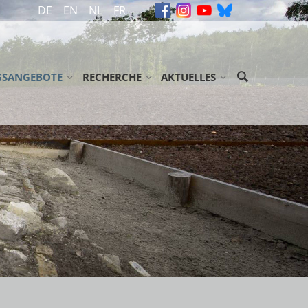
DE
EN
NL
FR
GSANGEBOTE
RECHERCHE
AKTUELLES
ASSEN / JUGENDGRUPPEN
ARCHIV
MELDUNGEN
SENENGRUPPEN
GEDENKBÜCHER
VERANSTALTUNGEN
ÖGLICHKEITEN/ ZUSCHÜSSE
BIBLIOTHEK
NEWSLETTER
EN
NDSE GROEPEN
LITERATUR
USSTELLUNG 'ABGEURTEILT!'