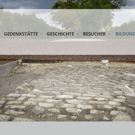
GEDENKSTÄTTE
GESCHICHTE
BESUCHER
BILDUN
STIFTUNG GEDENKSTÄTTE ESTERWEGEN
LAGER ESTERWEGEN
ANREISE
SCHULKL
KOOPERATIONSPARTNER
DIE EMSLANDLAGER
RUNDWEG
ERWACH
AG FRÜHE LAGER
LAGERFRIEDHÖFE
DOWNLOADS
FÖRDERM
NETZWERK WEHRKREIS VI
ÖFFENTLICHE FÜHRUNG
NEDERLA
EINSATZSTELLE FSJ
SPENDEN
WANDERA
PRAKTIKUM