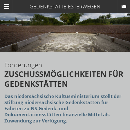
GEDENKSTÄTTE ESTERWEGEN
Förderungen
ZUSCHUSSMÖGLICHKEITEN FÜR
GEDENKSTÄTTEN
Das niedersächsische Kultusministerium stellt der
Stiftung niedersächsische Gedenkstätten für
Fahrten zu NS-Gedenk- und
Dokumentationsstätten finanzielle Mittel als
Zuwendung zur Verfügung.