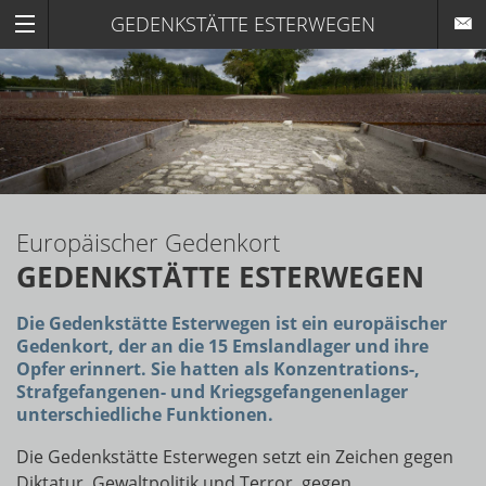
GEDENKSTÄTTE ESTERWEGEN
Europäischer Gedenkort
GEDENKSTÄTTE ESTERWEGEN
Die Gedenkstätte Esterwegen ist ein europäischer
Gedenkort, der an die 15 Emslandlager und ihre
Opfer erinnert. Sie hatten als Konzentrations-,
Strafgefangenen- und Kriegsgefangenenlager
unterschiedliche Funktionen.
Die Gedenkstätte Esterwegen setzt ein Zeichen gegen
Diktatur, Gewaltpolitik und Terror, gegen