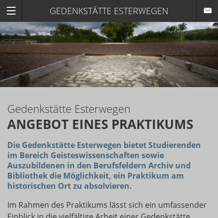
GEDENKSTÄTTE ESTERWEGEN
Gedenkstätte Esterwegen
ANGEBOT EINES PRAKTIKUMS
Die Gedenkstätte Esterwegen bietet Studierenden
im Bereich Geisteswissenschaften sowie
Auszubildenen in den Berufsfeldern Archiv und
Bibliothek die Möglichkeit, ein Praktikum am
historischen Ort zu absolvieren.
Im Rahmen des Praktikums lässt sich ein umfassender
Einblick in die vielfältige Arbeit einer Gedenkstätte