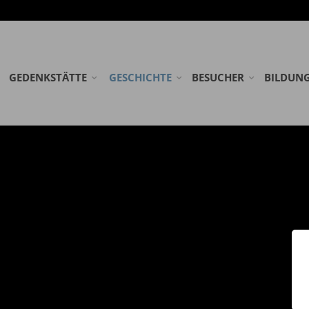
GEDENKSTÄTTE
GESCHICHTE
BESUCHER
BILDUN
STIFTUNG GEDENKSTÄTTE ESTERWEGEN
LAGER ESTERWEGEN
ANREISE
SCHULKL
KOOPERATIONSPARTNER
DIE EMSLANDLAGER
RUNDWEG
ERWACH
AG FRÜHE LAGER
LAGERFRIEDHÖFE
DOWNLOADS
FÖRDERM
NETZWERK WEHRKREIS VI
ÖFFENTLICHE FÜHRUN
NEDERLA
EINSATZSTELLE FSJ
SPENDEN
WANDERA
PRAKTIKUM