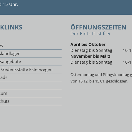
d 15 Uhr.
KLINKS
ÖFFNUNGSZEITEN
Der Eintritt ist frei
April bis Oktober
es
Dienstag bis Sonntag
10-1
landlager
November bis März
gsangebote
Dienstag bis Sonntag
10-1
g Gedenkstätte Esterwegen
Ostermontag und Pfingstmontag g
ads
Von 15.12. bis 15.01. geschlossen.
sum
chutz