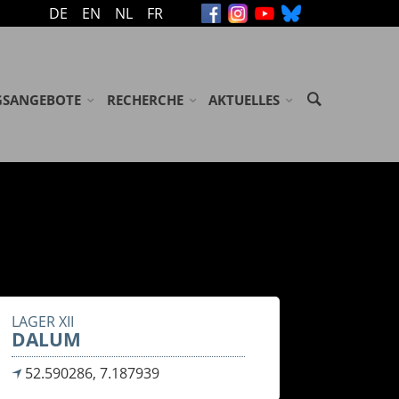
DE
EN
NL
FR
GSANGEBOTE
RECHERCHE
AKTUELLES
ASSEN / JUGENDGRUPPEN
ARCHIV
MELDUNGEN
SENENGRUPPEN
GEDENKBÜCHER
VERANSTALTUNGEN
ÖGLICHKEITEN/ ZUSCHÜSSE
BIBLIOTHEK
NEWSLETTER
GEN
NDSE GROEPEN
LITERATUR
USSTELLUNG 'ABGEURTEILT!'
LAGER XII
DALUM
52.590286, 7.187939