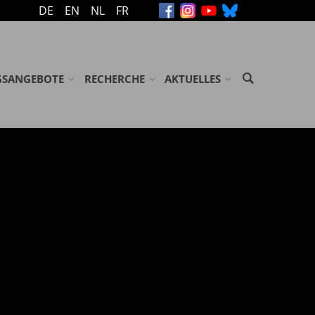
DE
EN
NL
FR
GSANGEBOTE
RECHERCHE
AKTUELLES
ASSEN / JUGENDGRUPPEN
ARCHIV
MELDUNGEN
SENENGRUPPEN
GEDENKBÜCHER
VERANSTALTUNGEN
ÖGLICHKEITEN/ ZUSCHÜSSE
BIBLIOTHEK
NEWSLETTER
GEN
NDSE GROEPEN
LITERATUR
USSTELLUNG 'ABGEURTEILT!'