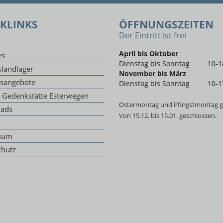
KLINKS
ÖFFNUNGSZEITEN
Der Eintritt ist frei
April bis Oktober
es
Dienstag bis Sonntag
10-1
landlager
November bis März
gsangebote
Dienstag bis Sonntag
10-1
g Gedenkstätte Esterwegen
Ostermontag und Pfingstmontag g
ads
Von 15.12. bis 15.01. geschlossen.
sum
chutz