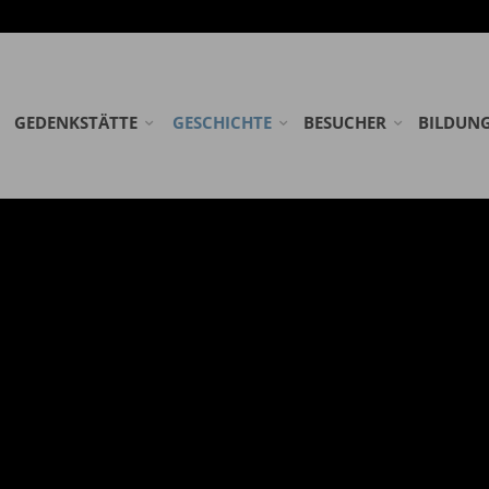
GEDENKSTÄTTE
GESCHICHTE
BESUCHER
BILDUN
STIFTUNG GEDENKSTÄTTE ESTERWEGEN
LAGER ESTERWEGEN
ANREISE
SCHULKL
KOOPERATIONSPARTNER
DIE EMSLANDLAGER
RUNDWEG
ERWACH
AG FRÜHE LAGER
LAGERFRIEDHÖFE
DOWNLOADS
FÖRDERM
NETZWERK WEHRKREIS VI
ÖFFENTLICHE FÜHRUN
NEDERLA
EINSATZSTELLE FSJ
SPENDEN
WANDERA
PRAKTIKUM