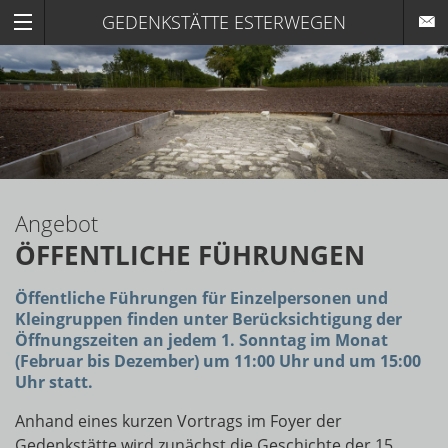
GEDENKSTÄTTE ESTERWEGEN
Angebot
ÖFFENTLICHE FÜHRUNGEN
Öffentliche Führungen für Einzelpersonen und
Kleingruppen finden unter Berücksichtigung der
Öffnungszeiten an jedem 1. Sonntag im Monat
(Februar bis Dezember) um 11:00 Uhr und um 15:00
Uhr statt.
Anhand eines kurzen Vortrags im Foyer der
Gedenkstätte wird zunächst die Geschichte der 15