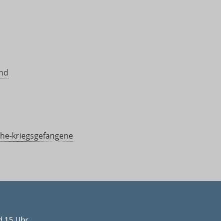
and
he-kriegsgefangene
d 15 Uhr.