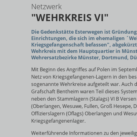
Netzwerk
"WEHRKREIS VI"
Die Gedenkstätte Esterwegen ist Gründun
Einrichtungen, die sich im ehemaligen ´W
Kriegsgefangenschaft befassen", abgekürzt
Wehrkreis mit dem Hauptquartier in Münster
Wehrersatzbezirke Münster, Dortmund, Düs
Mit Beginn des Angriffes auf Polen im Septe
Netz von Kriegsgefangenen-Lagern in den bese
sogenannte Wehrkreise aufgeteilt war. Auch 
Grafschaft Bentheim waren Teil dieses Syste
neben den Stammlagern (Stalags) VI B Versen
(Oberlangen, Wesuwe, Fullen, Groß Hesepe, D
Offizierslagern (Oflags) Oberlangen und We
Kriegsgefangenenlager.
Weiterführende Informationen zu den jeweilig