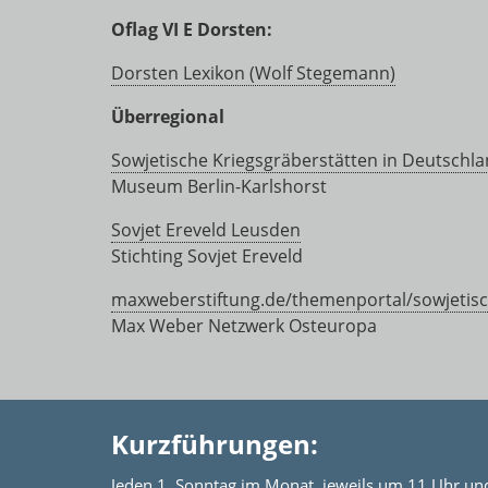
Oflag VI E Dorsten:
Dorsten Lexikon (Wolf Stegemann)
Überregional
Sowjetische Kriegsgräberstätten in Deutschl
Museum Berlin-Karlshorst
Sovjet Ereveld Leusden
Stichting Sovjet Ereveld
maxweberstiftung.de/themenportal/sowjetisc
Max Weber Netzwerk Osteuropa
Kurzführungen:
Jeden 1. Sonntag im Monat, jeweils um 11 Uhr un