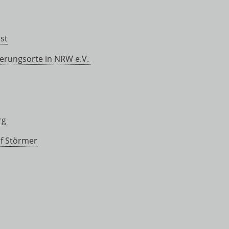
st
nerungsorte in NRW e.V.
rg
of Störmer