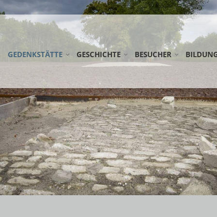
GEDENKSTÄTTE
GESCHICHTE
BESUCHER
BILDUN
STIFTUNG GEDENKSTÄTTE ESTERWEGEN
LAGER ESTERWEGEN
ANREISE
SCHULKL
KOOPERATIONSPARTNER
DIE EMSLANDLAGER
RUNDWEG
ERWACH
AG FRÜHE LAGER
LAGERFRIEDHÖFE
DOWNLOADS
FÖRDERM
NETZWERK WEHRKREIS VI
ÖFFENTLICHE FÜHRUN
NEDERLA
EINSATZSTELLE FSJ
SPENDEN
WANDERA
PRAKTIKUM