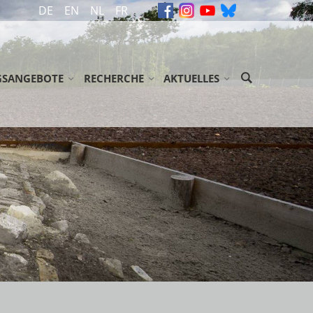
DE
EN
NL
FR
GSANGEBOTE
RECHERCHE
AKTUELLES
ASSEN / JUGENDGRUPPEN
ARCHIV
MELDUNGEN
SENENGRUPPEN
GEDENKBÜCHER
VERANSTALTUNGEN
ÖGLICHKEITEN/ ZUSCHÜSSE
BIBLIOTHEK
NEWSLETTER
GEN
NDSE GROEPEN
LITERATUR
USSTELLUNG 'ABGEURTEILT!'