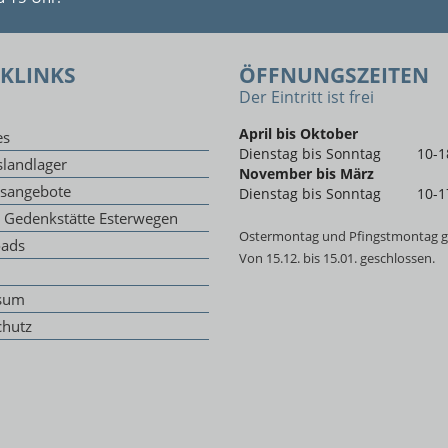
KLINKS
ÖFFNUNGSZEITEN
Der Eintritt ist frei
April bis Oktober
es
Dienstag bis Sonntag
10-1
landlager
November bis März
gsangebote
Dienstag bis Sonntag
10-1
g Gedenkstätte Esterwegen
Ostermontag und Pfingstmontag g
ads
Von 15.12. bis 15.01. geschlossen.
sum
chutz